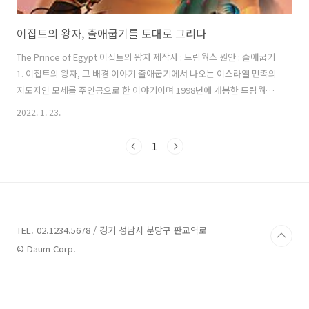
이집트의 왕자, 출애굽기를 토대로 그리다
The Prince of Egypt 이집트의 왕자 제작사 : 드림웍스 원안 : 출애굽기
1. 이집트의 왕자, 그 배경 이야기 출애굽기에서 나오는 이스라엘 민족의
지도자인 모세를 주인공으로 한 이야기이며 1998년에 개봉한 드림웍스
의 작품입니다. 그 당시는 디즈니에서 애니를 자주 출시해서 디즈니 작품
2022. 1. 23.
일까? 했었지만 그림체가 상이해 구분이 바로 가능한 애니였습니다. 여
러 나라에서 작품성은 매우 높은 평점을 받았지만 종교적인 측면에서 이
1
슬람교 쪽의 박해를 받은 작품이기도 합니다. 디즈니에 이어 뮤지컬 형식
의 애니로 큰 관심을 끌기도 했고 주제곡을 당시 최고의 여가수 둘이 불
러서 대단한 이슈를 불러일으켰으며 그리스도교 인구가 많은 우리 대한
민국에서도 성서의 내용을 기반으로 제작된다는 부분에서 관심을 끌었
습니다...
TEL. 02.1234.5678 / 경기 성남시 분당구 판교역로
© Daum Corp.