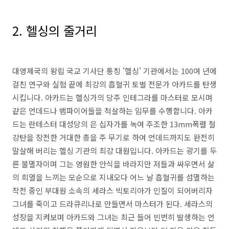
2. 헬싱의 줄거리
대영제국의 왕립 국교 기사단 통칭 '헬싱' 기관에서는 100여 년에
걸친 연구와 실험 끝에 최강의 흡혈귀 토벌 전문가 아카드를 탄생
시킵니다. 아카드는 헬싱가의 당주 인테그라를 마스터로 모시며
같은 언데드나 뱀파이어들을 척살하는 임무를 수행합니다. 아카
드는 란테스터 대성당의 은 십자가를 녹여 주조한 13mm폭렬 철
강탄을 장전한 거대한 총을 주 무기로 하여 언데드까지도 완전히
말살해 버리는 헬싱 기관의 최강 대원입니다. 아카드는 광기를 두
른 불멸자이며 그는 영원한 안식을 바라지만 저들과 싸우면서 삶
의 희열을 느끼는 모순으로 지내오다 어느 날 흡혈귀를 섬멸하는
작전 중인 부대원 소속의 세라스 빅토리아가 인질이 되어버리자
그녀를 죽이고 드라큐리나로 만들면서 마스터가 된다. 세라스의
성장을 지켜보며 아카드와 그녀는 최근 들어 빈번히 발생하는 언