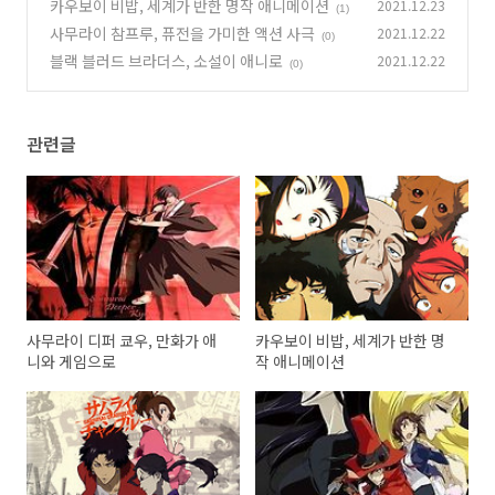
카우보이 비밥, 세계가 반한 명작 애니메이션
2021.12.23
(1)
사무라이 참프루, 퓨전을 가미한 액션 사극
2021.12.22
(0)
블랙 블러드 브라더스, 소설이 애니로
2021.12.22
(0)
관련글
사무라이 디퍼 쿄우, 만화가 애
카우보이 비밥, 세계가 반한 명
니와 게임으로
작 애니메이션