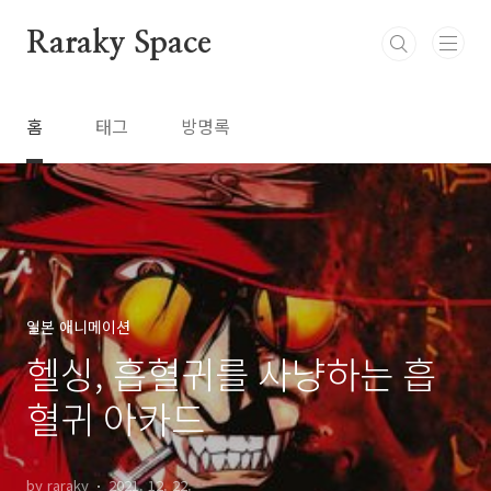
본문 바로가기
Raraky Space
홈
태그
방명록
일본 애니메이션
헬싱, 흡혈귀를 사냥하는 흡
혈귀 아카드
by raraky
2021. 12. 22.