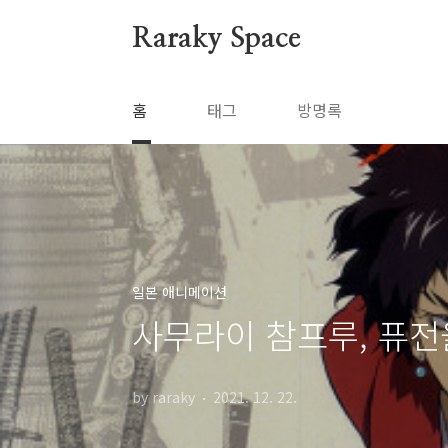
본문 바로가기
Raraky Space
홈
태그
방명록
일본 애니메이션
사무라이 참프루, 퓨전
by raraky
2021. 12. 22.