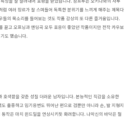
 특성을 잘 살려내어 호평을 받았습니다. 참프루는 오키나와의 사투
어처럼 여러 장르가 잘 스며들어 독특한 분위기를 느끼게 해주는 제목다
성우들의 목소리를 들어보는 것도 작품 감상의 또 다른 즐거움입니다.
기를 끌고 오프닝과 엔딩곡 모두 호응이 좋았던 작품이지만 전작 카우보
기기도 했습니다.
과 호색함을 갖춘 성질 더러운 남자입니다. 본능적인 직감을 소유한
력도 출중하고 임기응변도 뛰어난 편으로 검뿐만 아니라 손, 발 지형지
 동작은 마치 윈드밀을 연상시키듯 화려합니다. 나막신의 바닥은 철